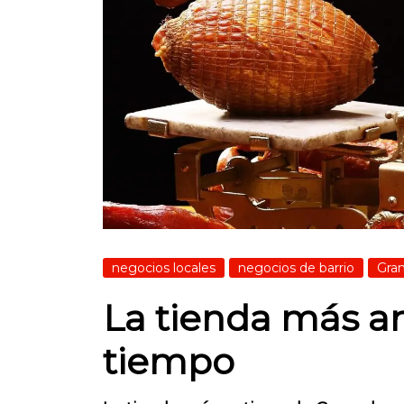
negocios locales
negocios de barrio
Gra
La tienda más an
tiempo