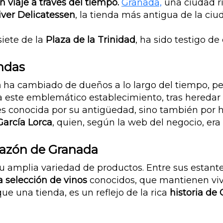
 viaje a través del tiempo.
Granada,
una ciudad ri
iver Delicatessen
, la tienda más antigua de la ciu
iete de la
Plaza de la Trinidad
, ha sido testigo de 
undas
n
ha cambiado de dueños a lo largo del tiempo, p
a este emblemático establecimiento, tras heredar el
 es conocida por su antigüedad, sino también por 
García Lorca
, quien, según la web del negocio, era 
razón de Granada
su amplia variedad de productos. Entre sus estan
 selección de vinos
conocidos, que mantienen viva 
e una tienda, es un reflejo de la rica
historia de