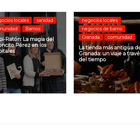
ocios locales
sanidad
negocios locales
munidad
Barrios
negocios de barrio
Granada
comunidad
i-Ratón: La magia del
ncito Pérez en los
La tienda más antigua d
itales
Granada: un viaje a travé
del tiempo