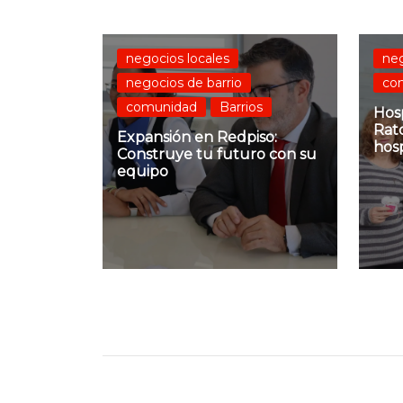
negocios locales
neg
negocios de barrio
co
comunidad
Barrios
Hosp
Rato
Expansión en Redpiso:
hosp
Construye tu futuro con su
equipo