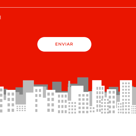
d
ENVIAR