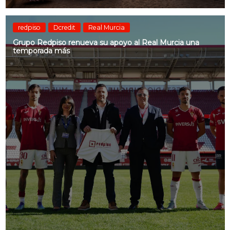
redpiso
Dcredit
Real Murcia
Grupo Redpiso renueva su apoyo al Real Murcia una
temporada más