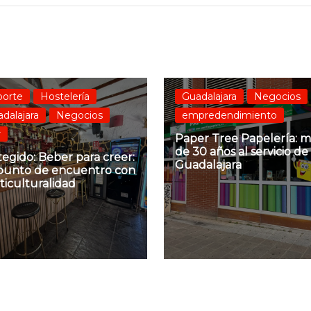
porte
Hostelería
Guadalajara
Negocios
dalajara
Negocios
empredendimiento
r
Paper Tree Papelería: m
de 30 años al servicio de
egido: Beber para creer:
Guadalajara
punto de encuentro con
ticulturalidad