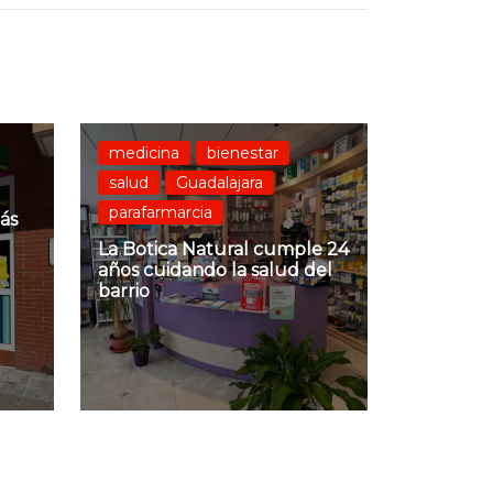
medicina
bienestar
salud
Guadalajara
parafarmarcia
ás
La Botica Natural cumple 24
años cuidando la salud del
barrio