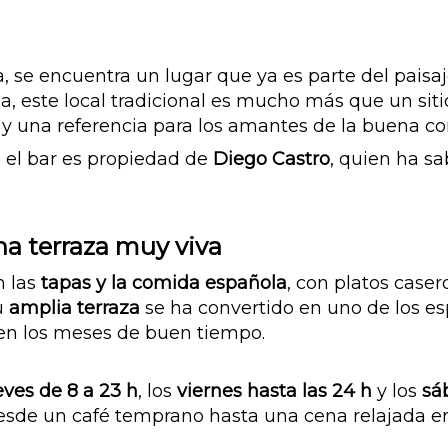
, se encuentra un lugar que ya es parte del paisaj
a, este local tradicional es mucho más que un sit
r y una referencia para los amantes de la buena c
, el bar es propiedad de
Diego Castro
, quien ha s
a terraza muy viva
n las
tapas y la comida española
, con platos case
u
amplia terraza
se ha convertido en uno de los esp
e en los meses de buen tiempo.
eves de 8 a 23 h
, los
viernes hasta las 24 h
y los
sá
desde un café temprano hasta una cena relajada 