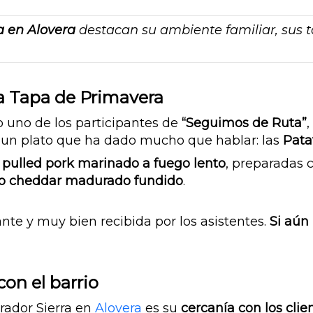
a en Alovera
destacan su ambiente familiar, sus t
la Tapa de Primavera
do uno de los participantes de
“Seguimos de Ruta”
,
n un plato que ha dado mucho que hablar: las
Pata
n pulled pork marinado a fuego lento
, preparadas 
o cheddar madurado fundido
.
te y muy bien recibida por los asistentes.
Si aún
on el barrio
rador Sierra en
Alovera
es su
cercanía con los clie