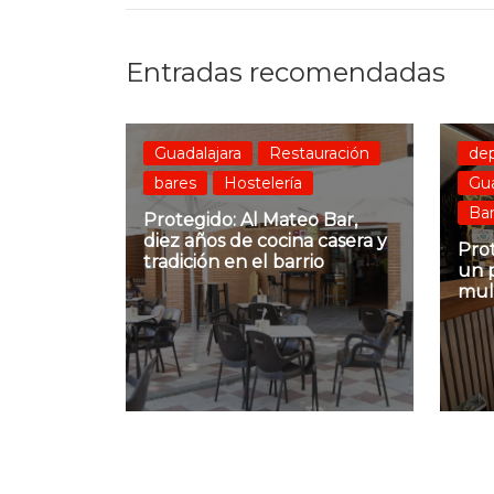
Entradas recomendadas
Guadalajara
Restauración
de
bares
Hostelería
Gua
Ba
Protegido: Al Mateo Bar,
diez años de cocina casera y
Prot
tradición en el barrio
un 
mul