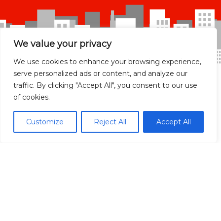
We value your privacy
We use cookies to enhance your browsing experience,
serve personalized ads or content, and analyze our
traffic. By clicking "Accept All", you consent to our use
of cookies.
Madrid Ciudad
Customize
Reject All
Accept All
Madrid localidades
Málaga
Síguenos