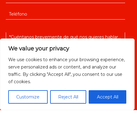
We value your privacy
We use cookies to enhance your browsing experience,
serve personalized ads or content, and analyze our
He leido y acepto la
política de privacidad
traffic. By clicking "Accept All", you consent to our use
of cookies.
Customize
Reject All
Accept All
ENVIAR