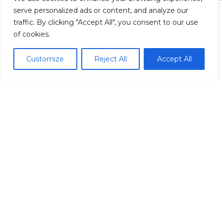
serve personalized ads or content, and analyze our
traffic. By clicking "Accept All", you consent to our use
of cookies.
Madrid Ciudad
Customize
Reject All
Accept All
Madrid localidades
Málaga
Síguenos
© Redpiso 2024. Todos los derechos reservados.
Política de privacidad
Política de cookies