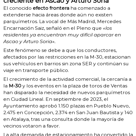
creciente en Ascao y Arturo Soria
El conocido
efecto frontera
ha comenzado a
extenderse hacia áreas donde aún no existen
parquímetros. La vocal de Más Madrid, Mercedes
Encarnación Saiz, señaló en el Pleno que
«los
residentes ya encuentran muy difícil aparcar en
Ascao y Arturo Soria».
Este fenómeno se debe a que los conductores,
afectados por las restricciones en la M-30, estacionan
sus vehículos en barrios sin zona SER y continúan su
viaje en transporte público.
El crecimiento de la actividad comercial, la cercanía a
la
M-30
y los eventos en la plaza de toros de Ventas
han disparado la necesidad de nuevos parquímetros
en Ciudad Lineal.
En septiembre de 2023, el
Ayuntamiento aprobó 1.150 plazas en Pueblo Nuevo,
2.475 en Concepción, 2.374 en San Juan Bautista y 140
en Atalaya, tras una consulta donde la mayoría de
vecinos votaron a favor.
La alta demanda de estacionamiento ha convertido la