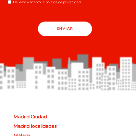
He leido y acepto la
política de privacidad
ENVIAR
Madrid Ciudad
Madrid localidades
Málaga