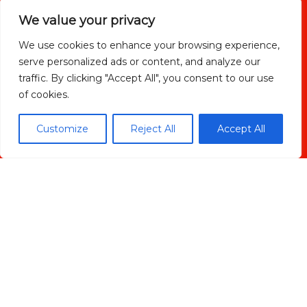
We value your privacy
We use cookies to enhance your browsing experience,
serve personalized ads or content, and analyze our
He leido y acepto la
política de privacidad
traffic. By clicking "Accept All", you consent to our use
of cookies.
Customize
Reject All
Accept All
ENVIAR