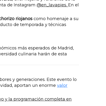
enta de Instagram
@en_lavapies.
En el
chorizo riojanos
como homenaje a su
roducto de temporada y técnicas
onómicos más esperados de Madrid,
diversidad culinaria harán de esta
bores y generaciones. Este evento lo
tividad, aportan un enorme
valor
ivo y la programación completa en