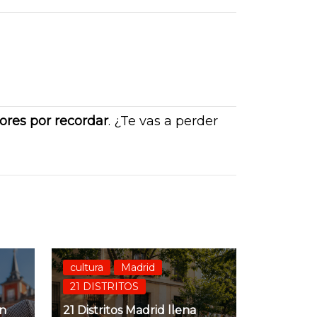
bores por recordar
. ¿Te vas a perder
cultura
Madrid
21 DISTRITOS
an
21 Distritos Madrid llena