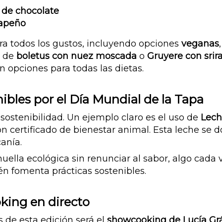
 de chocolate
lapeño
ara todos los gustos, incluyendo opciones
veganas
a de
boletus con nuez moscada
o
Gruyere con srir
n opciones para todas las dietas.
nibles por el Día Mundial de la Tapa
sostenibilidad. Un ejemplo claro es el uso de
Lech
n certificado de bienestar animal. Esta leche se d
anía.
uella ecológica sin renunciar al sabor, algo cada 
én fomenta prácticas sostenibles.
king en directo
de esta edición será el
showcooking de Lucía Gr