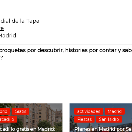
ial de la Tapa
re
Madrid
croquetas por descubrir, historias por contar y sa
a?
drid
Gratis
actividades
Madrid
cadillo
Fiestas
San Isidro
adillo gratis en Madrid:
Planes en Madrid por S