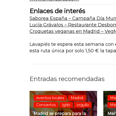
Enlaces de interés
Saborea España – Campaña Día Mund
Lucía Grávalos – Restaurante Desbor
Croquetas veganas en Madrid – Veg
Lavapiés te espera esta semana con
esta ruta única por solo 1,50 € la tap
Entradas recomendadas
eventos locales
Madrid
Ma
Conciertos
lgtbi
orgullo
Mer
Madrid se prepara para la
Merc