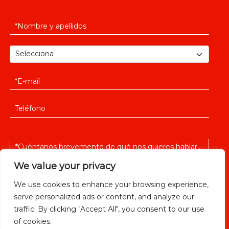
We value your privacy
We use cookies to enhance your browsing experience,
serve personalized ads or content, and analyze our
He leido y acepto la
política de privacidad
traffic. By clicking "Accept All", you consent to our use
of cookies.