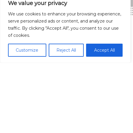
We value your privacy
We use cookies to enhance your browsing experience,
serve personalized ads or content, and analyze our
traffic. By clicking "Accept All", you consent to our use
of cookies.
Madrid Ciudad
Customize
Reject All
Accept All
Madrid localidades
Málaga
Síguenos
© Redpiso 2024. Todos los derechos reservados.
Política de privacidad
Política de cookies