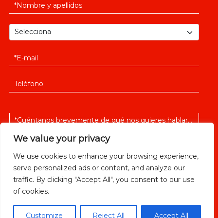
We value your privacy
We use cookies to enhance your browsing experience,
serve personalized ads or content, and analyze our
He leido y acepto la
política de privacidad
traffic. By clicking "Accept All", you consent to our use
of cookies.
Customize
Reject All
Accept All