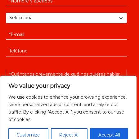
We value your privacy
We use cookies to enhance your browsing experience,
serve personalized ads or content, and analyze our
He leido y acepto la
política de privacidad
traffic. By clicking "Accept All", you consent to our use
of cookies.
Customize
Reject All
Accept All
ENVIAR