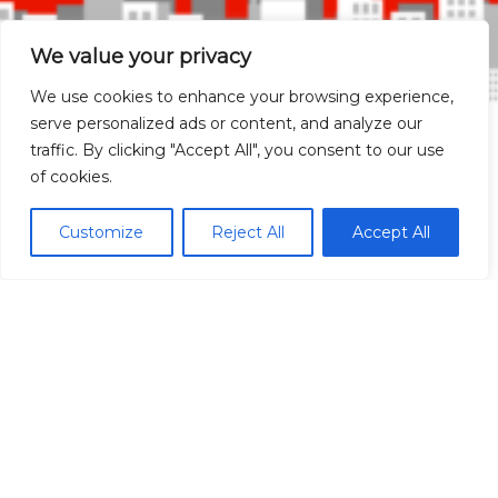
We value your privacy
We use cookies to enhance your browsing experience,
serve personalized ads or content, and analyze our
traffic. By clicking "Accept All", you consent to our use
of cookies.
Madrid Ciudad
Customize
Reject All
Accept All
Madrid localidades
Málaga
Síguenos