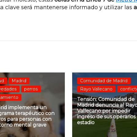
La clave será mantenerse informado y utilizar las
a
ud
Madrid
Comunidad de Madrid
vedades
perros
Rayo Vallecano
conflict
tamiento
Tensión: Comunidad de
Madrid denuncia al Ray
rid implementa un
Vallecano por impedir
grama terapéutico con
ingreso de sus operarios 
ros para personas con
estadio
storno mental grave