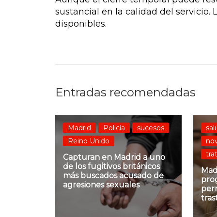
sustancial en la calidad del servicio.
disponibles.
Entradas recomendadas
Madrid
Policía
sucesos
sal
Reino Unido
no
tra
Capturan en Madrid a uno
de los fugitivos británicos
Mad
más buscados acusado de
pro
agresiones sexuales
per
tra