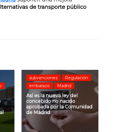
lternativas de transporte público
subvenciones
Regulación
o
embarazo
Madrid
Así es la nueva ley del
o
concebido no nacido
aprobada por la Comunidad
al
de Madrid