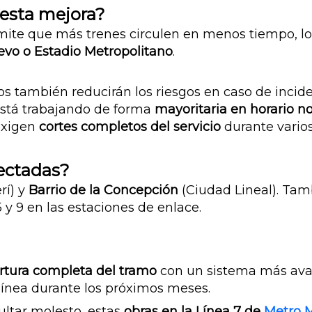
 esta mejora?
mite que más trenes circulen en menos tiempo, lo 
evo o Estadio Metropolitano
.
os también reducirán los riesgos en caso de incid
stá trabajando de forma
mayoritaria en horario n
 exigen
cortes completos del servicio
durante varios
ectadas?
í) y
Barrio de la Concepción
(Ciudad Lineal). Tam
5 y 9 en las estaciones de enlace.
rtura completa del tramo
con un sistema más avan
 línea durante los próximos meses.
ultar molesto, estas
obras en la Línea 7 de
Metro 