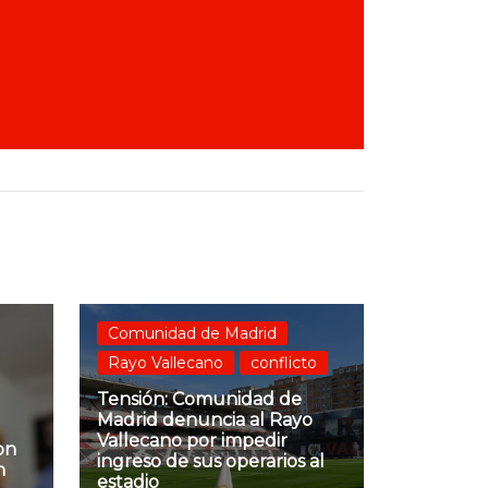
Comunidad de Madrid
Rayo Vallecano
conflicto
Tensión: Comunidad de
Madrid denuncia al Rayo
Vallecano por impedir
on
ingreso de sus operarios al
n
estadio