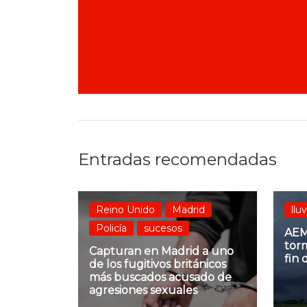
Entradas recomendadas
Reino Unido
Madrid
llu
Policía
sucesos
AEM
tor
Capturan en Madrid a uno
fin
de los fugitivos británicos
más buscados acusado de
agresiones sexuales