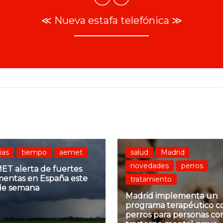
≪ Nueva estafa telefónica ≫
vias
tiempo
aemet
salud
Madrid
novedades
perros
ET alerta de fuertes
mentas en España este
tratamiento
 de semana
Madrid implementa un
programa terapéutico c
perros para personas co