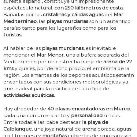
sureste español, constituye un impresionante
espéctaculo natural,
con 250 kilómetros de costa.
Bañadas por las
cristalinas y cálidas aguas
del
Mar
Mediterráneo
, las
playas murcianas
son un auténtico
paraíso tanto para los lugareños como para los
turistas.
Al hablar de las
playas murcianas,
es inevitable
mencionar
el Mar Menor
, una albufera separada del
Mediterráneo por una estrecha franja de
arena de 22
kms
y que es, por derecho propio, el emblema de la
región. Los amantes de los deportes acuáticos estarán
encantados con sus condiciones meteorológicas, ya
que es ideal para la práctica de todo tipo de
actividades acuáticas.
Hay alrededor de
40 playas encantadoras en Murcia,
cada una con un encanto y
personalidad
únicos.
Entre todas ellas, cabe destacar
la playa de
Calblanque
, una joya natural de
arena
dorada,
aguas
azul turquesa y
montañas
cubiertas de pino carrasco