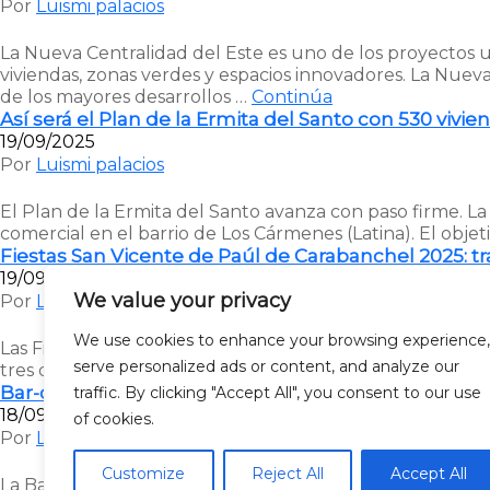
Por
Luismi palacios
La Nueva Centralidad del Este es uno de los proyectos u
viviendas, zonas verdes y espacios innovadores. La Nueva
de los mayores desarrollos …
Continúa
Así será el Plan de la Ermita del Santo con 530 vivie
19/09/2025
Por
Luismi palacios
El Plan de la Ermita del Santo avanza con paso firme. 
comercial en el barrio de Los Cármenes (Latina). El obje
Fiestas San Vicente de Paúl de Carabanchel 2025: tr
19/09/2025
We value your privacy
Por
Luismi palacios
We use cookies to enhance your browsing experience,
Las Fiestas San Vicente de Paúl de Carabanchel 2025 re
serve personalized ads or content, and analyze our
tres días, la Plaza San Vicente de Paúl se convertirá en 
Bar-cafetería Antojitos en Doctor Fleming: desayun
traffic. By clicking "Accept All", you consent to our use
18/09/2025
of cookies.
Por
Luismi palacios
Customize
Reject All
Accept All
La Bar-cafetería Antojitos en Doctor Fleming se ha cons