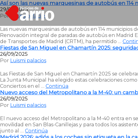
Así son las nuevas marquesinas de autobús en 114 
29/09/2025
Por
Luismi palacios
Las nuevas marquesinas de autobús en 114 municipios de 
Renovación integral de paradas de autobús en Madrid El 
de Transportes de Madrid (CRTM), ha permitido …
Conti
Fiestas de San Miguel en Chamartín 2025: segurida
26/09/2025
Por
Luismi palacios
Las Fiestas de San Miguel en Chamartín 2025 se celebra
La Junta Municipal ha elegido estas celebraciones como 
Conciertos en el …
Continúa
Nuevo acceso del Metropolitano a la M-40: un cambi
26/09/2025
Por
Luismi palacios
El nuevo acceso del Metropolitano a la M-40 entra en se
movilidad en San Blas-Canillejas y para todos los asiste
junto al …
Continúa
Madrid 2026: adiós a los coches sin etiqueta en la ca