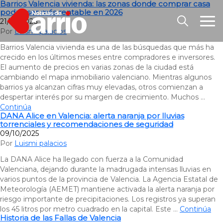
Barrios Valencia vivienda: las zonas donde comprar casa
podría ser más rentable en 2026
21/05/2026
Por
Luismi palacios
Barrios Valencia vivienda es una de las búsquedas que más ha
crecido en los últimos meses entre compradores e inversores.
El aumento de precios en varias zonas de la ciudad está
cambiando el mapa inmobiliario valenciano. Mientras algunos
barrios ya alcanzan cifras muy elevadas, otros comienzan a
despertar interés por su margen de crecimiento. Muchos …
Continúa
DANA Alice en Valencia: alerta naranja por lluvias
torrenciales y recomendaciones de seguridad
09/10/2025
Por
Luismi palacios
La DANA Alice ha llegado con fuerza a la Comunidad
Valenciana, dejando durante la madrugada intensas lluvias en
varios puntos de la provincia de Valencia. La Agencia Estatal de
Meteorología (AEMET) mantiene activada la alerta naranja por
riesgo importante de precipitaciones. Los registros ya superan
los 45 litros por metro cuadrado en la capital. Este …
Continúa
Historia de las Fallas de Valencia