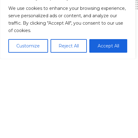
We use cookies to enhance your browsing experience,
serve personalized ads or content, and analyze our
traffic. By clicking "Accept All", you consent to our use
of cookies.
Madrid Ciudad
Customize
Reject All
Accept All
Madrid localidades
Málaga
Síguenos
© Redpiso 2024. Todos los derechos reservados.
Política de privacidad
Política de cookies