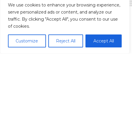
We use cookies to enhance your browsing experience,
serve personalized ads or content, and analyze our
traffic. By clicking "Accept All", you consent to our use
of cookies.
Madrid Ciudad
Customize
Reject All
Accept All
Madrid localidades
Málaga
Síguenos
© Redpiso 2024. Todos los derechos reservados.
Política de privacidad
Política de cookies