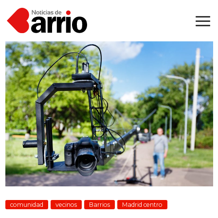
comunidad
vecinos
Barrios
Madrid centro