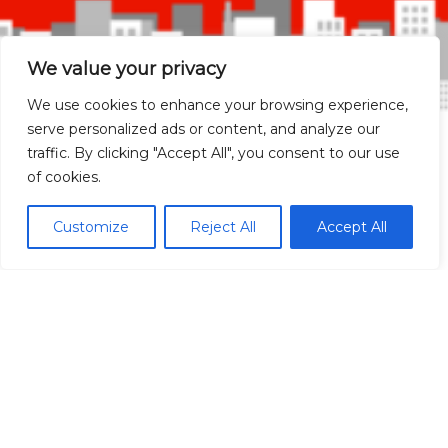
We value your privacy
We use cookies to enhance your browsing experience,
serve personalized ads or content, and analyze our
traffic. By clicking "Accept All", you consent to our use
of cookies.
Madrid Ciudad
Customize
Reject All
Accept All
Madrid localidades
Málaga
Síguenos